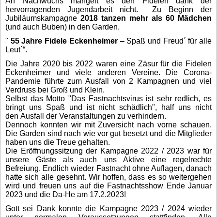
An Nachwuchs mangelt es den Fidelen dank der
hervorragenden Jugendarbeit nicht.
Zu Beginn der
Jubiläumskampagne
2018 tanzen mehr als 60 Mädchen
(und auch Buben) in den Garden.
"
55 Jahre Fidele Eckenheimer
– Spaß und Freud´ für alle
Leut`“
.
Die Jahre 2020 bis 2022 waren eine Zäsur für die Fidelen
Eckenheimer und viele anderen Vereine. Die Corona-
Pandemie führte zum Ausfall von 2 Kampagnen und viel
Verdruss bei Groß und Klein.
Selbst das Motto "Das Fastnachtsvirus ist sehr redlich, es
bringt uns Spaß und ist nicht schädlich", half uns nicht
den Ausfall der Veranstaltungen zu verhindern.
Dennoch konnten wir mit Zuversicht nach vorne schauen.
Die Garden sind nach wie vor gut besetzt und die Mitglieder
haben uns die Treue gehalten.
Die Eröffnungssitzung der Kampagne 2022 / 2023 war für
unsere Gäste als auch uns Aktive eine regelrechte
Befreiung. Endlich wieder Fastnacht ohne Auflagen, danach
hatte sich alle gesehnt. Wir hoffen, dass es so weitergehen
wird und freuen uns auf die Fastnachtsshow Ende Januar
2023 und die Da-He am 17.2.2023!
Gott sei Dank konnte die Kampagne 2023 / 2024 wieder