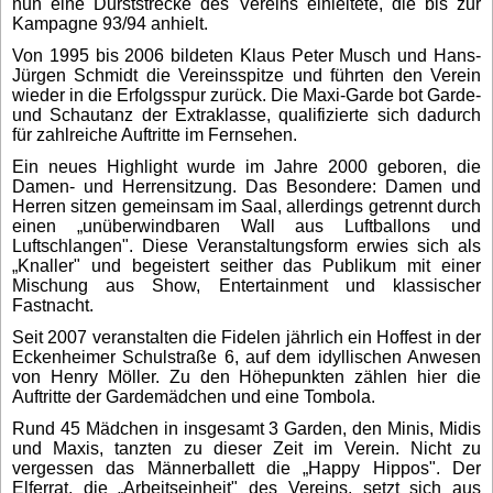
nun eine Durststrecke des Vereins einleitete, die bis zur
Kampagne 93/94 anhielt.
Von 1995 bis 2006 bildeten Klaus Peter Musch und Hans-
Jürgen Schmidt die Vereinsspitze und führten den Verein
wieder in die Erfolgsspur zurück. Die Maxi-Garde bot Garde-
und Schautanz der Extraklasse, qualifizierte sich dadurch
für zahlreiche Auftritte im Fernsehen.
Ein neues Highlight wurde im Jahre 2000 geboren, die
Damen- und Herrensitzung. Das Besondere: Damen und
Herren sitzen gemeinsam im Saal, allerdings getrennt durch
einen „unüberwindbaren Wall aus Luftballons und
Luftschlangen". Diese Veranstaltungsform erwies sich als
„Knaller" und begeistert seither das Publikum mit einer
Mischung aus Show, Entertainment und klassischer
Fastnacht.
Seit 2007 veranstalten die Fidelen jährlich ein Hoffest in der
Eckenheimer Schulstraße 6, auf dem idyllischen Anwesen
von Henry Möller. Zu den Höhepunkten zählen hier die
Auftritte der Gardemädchen und eine Tombola.
Rund 45 Mädchen in insgesamt 3 Garden, den Minis, Midis
und Maxis, tanzten zu dieser Zeit im Verein. Nicht zu
vergessen das Männerballett die „Happy Hippos". Der
Elferrat, die „Arbeitseinheit" des Vereins, setzt sich aus