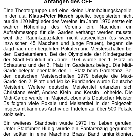
Anfängen des CFE
Eine Theatergruppe und eine kleine Unterhaltungskapelle,
in der u.a.
Klaus-Peter Musch
spielte, begeisterten nicht
nur die 120 Mitglieder des Vereins. Im Jahre 1970 setzte ein
wahrer Höhenflug des Vereins ein. Nachdem ein
Aufnahmestopp für die Garden verhängt werden musste,
weil die Raumkapazitäten nicht ausreichten (es waren
inzwischen 45 Mädchen und junge Frauen), begann die
Jagd nach den begehrten Pokalen und Meisterschaften bei
den Gardeturnieren. Bei der Olympiade der Kindergarden
der Stadt Frankfurt im Jahre 1974 wurde der 1. Platz im
Schautanz und der 3. Platz im Gardetanz belegt. Die Midi-
Garde belegte ebenfalls den 1. Platz beim Gardetanz. Bei
den deutschen Meisterschaften 1979 belegte die Maxi-
Garde den 2. Platz und Maike Fuhrländer wurde Deutsche
Meisterin. Weitere deutsche Meistertitel ertanzten sich
Christiane Wolff, Andrea Klein und Kerstin Lohheide. Die
Midi-Garde wurde im Majorett ebenfalls Deutscher Meister.
Es folgten viele Pokale und Meistertitel in der Folgezeit.
Insgesamt kann das Archiv der Fidelen auf über 500 Pokale
stolz sein.
Ein weiteres Standbein wurde 1972 ins Leben gerufen.
Unter Stabführer Hilbig wurde ein Fanfarenzug gegründet,
der später in eine Marching Brass Band umfunktioniert