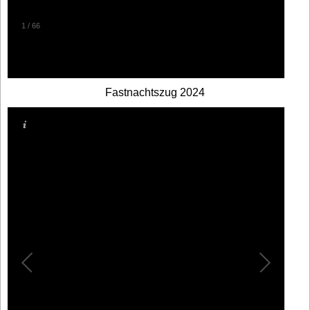
1
/
66
Fastnachtszug 2024