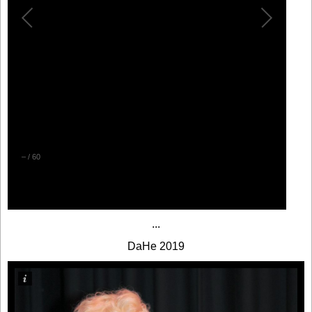
–
/
60
...
DaHe 2019