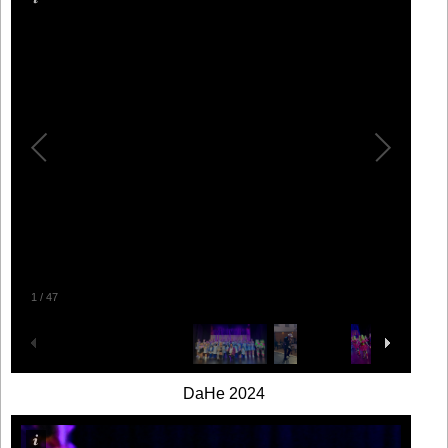
1
/
47
DaHe 2024