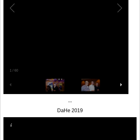
1
/
60
...
DaHe 2019